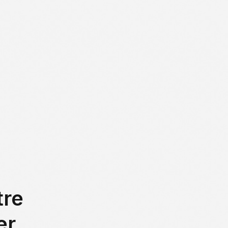
1
2
CONTACTEZ-NOUS
EN
3
tre
er