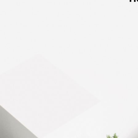
PILOTAGE
La surface optimisée
30 000 m² sur 3 bâtim
L'énergie de référence
Gaz