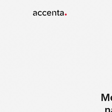
ACCENTA
OFFRES
RÉFÉRE
RETOUR AUX RÉALISATIONS
O
R
R
BUREAUX
Pilotage des act
NOUS 
Me
La Mondiale - 3
n