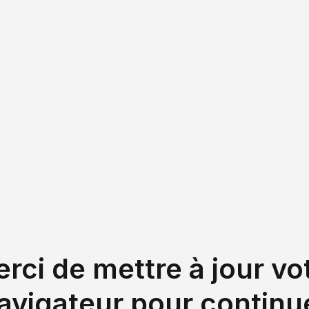
NCES
À PROPOS
ON RECRUTE !
PRESSE
BLOG
FFRES
ÉFÉRENCES
ESSOURCES
ifs Parisiens d'AG2R
CONTACTER
rci de mettre à jour vo
0 000 m²
avigateur pour continu